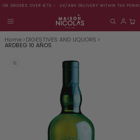
Skip to
 ON ORDERS OVER €70 •
24/48H DELIVERY WITHIN THE PENINS
content
Cart
Home
DIGESTIVES AND LIQUORS
ARDBEG 10 AÑOS
Skip to
product
information