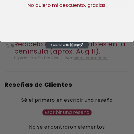
ADD TO CART
−
+
No quiero mi descuento, gracias.
SECURE PAYMENT
RETURN
Recíbelo en 48h laborables en la
península (aprox. Aug 11).
Si pides en 21h:11m:21s → ¡24h!
More information
Reseñas de Clientes
Sé el primero en escribir una reseña
Escribir una reseña
No se encontraron elementos