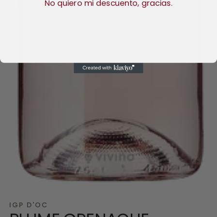
No quiero mi descuento, gracias.
Abrir
elemento
IGP D'OC
multimedia