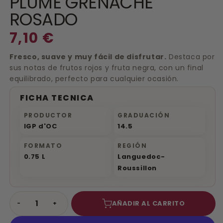
PLUME GRENACHE
1
ROSADO
en
una
Precio
7,10 €
ventana
modal
habitual
Fresco, suave y muy fácil de disfrutar.
Destaca por
sus notas de frutos rojos y fruta negra, con un final
equilibrado, perfecto para cualquier ocasión.
FICHA TECNICA
PRODUCTOR
GRADUACIÓN
IGP d'OC
14.5
FORMATO
REGIÓN
0.75 L
Languedoc-
Roussillon
SE
AÑADIR AL CARRITO
−
+