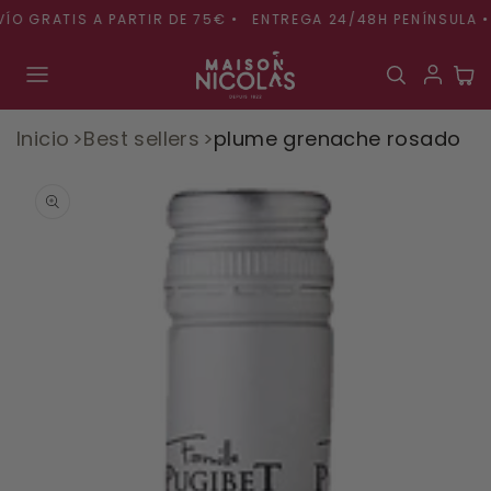
Ir
O GRATIS A PARTIR DE 75€ •
ENTREGA 24/48H PENÍNSULA •
directamente
al contenido
Carr
Inicio
Best sellers
plume grenache rosado
Ir
directamente
a la
información
del producto