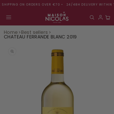
Skip to
SHIPPING ON ORDERS OVER €70 •
24/48H DELIVERY WITHIN TH
content
Cart
Home
Best sellers
CHATEAU FERRANDE BLANC 2019
Skip to
product
information