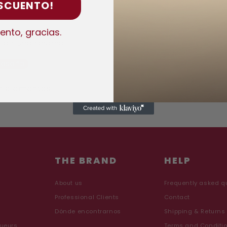
ESCUENTO!
ento, gracias.
ibir una reseña
 reseña
n elementos
THE BRAND
HELP
About us
Frequently asked q
Professional Clients
Contact
Dónde encontrarnos
Shipping & Returns
queurs
Terms and Conditi