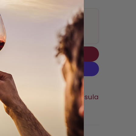
de, con un final equilibrado.
SHEET
ADD TO CART
ore payment options
URE PAYMENT
RETURN
h laborables en la península
→ ¡24h!
More information