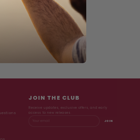
JOIN THE CLUB
Receive updates, exclusive offers, and early
uestions
access to new releases.
JOIN
ons