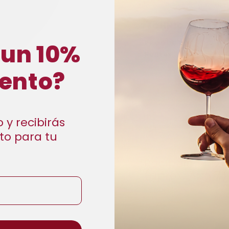
estilo equilibrado y fácil 
TECHNICAL DATA 
 un 10%
PRODUCTOR
Pulltex
ento?
−
+
 y recibirás
to para tu
M
SEC
Recíbelo en 24
(aprox. Aug 7).
Si pides en 03h:05m:59s 