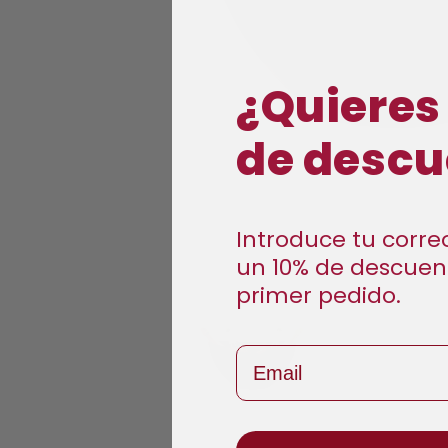
¿Quieres
de descu
Introduce tu correo
un 10% de descuen
primer pedido.
Open
media
1
in
Email
modal
Open