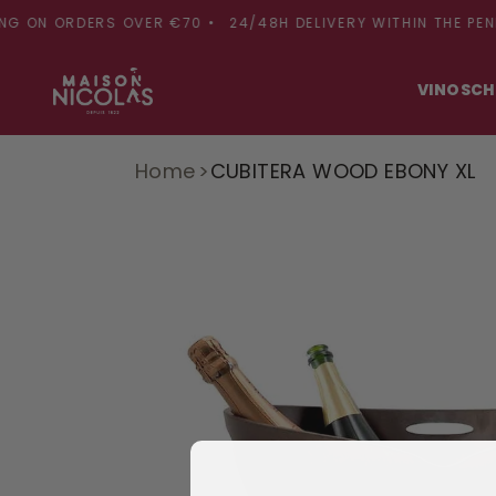
Skip to
ON ORDERS OVER €70 •
24/48H DELIVERY WITHIN THE PENINSU
content
VINOS
CH
Home
CUBITERA WOOD EBONY XL
Skip to
product
information