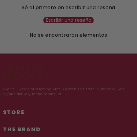
Sé el primero en escribir una reseña
Escribir una reseña
No se encontraron elementos
Over 200 years of selecting wine. An exclusive store in Marbella, with
24/48h delivery to the peninsula.
STORE
E
THE BRAND