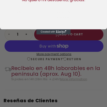
Johnnie Walker
40.0
FORMATO
REGIÓN
0.7 L
Ecosse
ADD TO CART
−
+
More payment options
SECURE PAYMENT
RETURN
Recíbelo en 48h laborables en la
península (aprox. Aug 10).
Si pides en 14h:28m:14s → ¡24h!
More information
Reseñas de Clientes