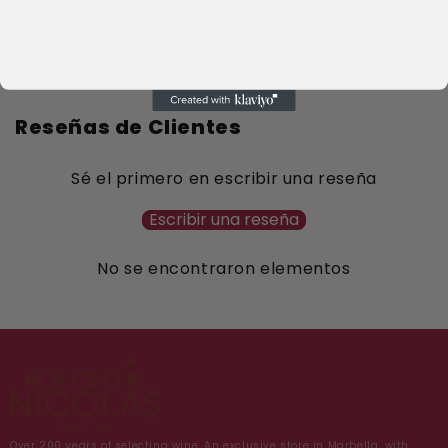
península (aprox. Aug 11).
Si pides en 09h:34m:01s → ¡24h!
More information
Reseñas de Clientes
Sé el primero en escribir una reseña
Escribir una reseña
No se encontraron elementos
Over 200 years of selecting wine. An exclusive store in Marbella, with