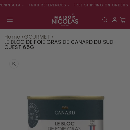
Skip to
ENINSULA •
+600 REFERENCES •
FREE SHIPPING ON ORDERS O
content
Cart
Home
GOURMET
LE BLOC DE FOIE GRAS DE CANARD DU SUD-
OUEST 65G
Skip to
product
information