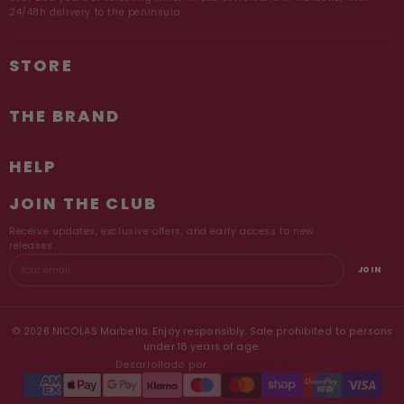
24/48h delivery to the peninsula.
STORE
THE BRAND
HELP
JOIN THE CLUB
Receive updates, exclusive offers, and early access to new
releases.
JOIN
E
© 2026 NICOLAS Marbella. Enjoy responsibly. Sale prohibited to persons
under 18 years of age.
Desarrollado por
migraciones.io