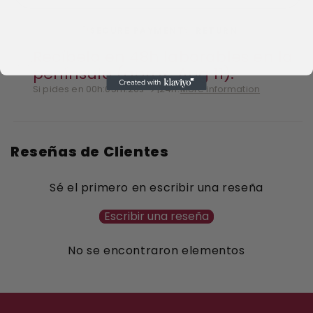
SECURE PAYMENT
RETURN
Recíbelo en 48h laborables en la
península (aprox. Aug 11).
Si pides en 00h:05m:20s → ¡24h!
More information
Reseñas de Clientes
Sé el primero en escribir una reseña
Escribir una reseña
No se encontraron elementos