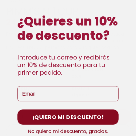
PIMM'S
PIMM'S N 1 CUP
¿Quieres un 10%
Regular
24,40 €
de descuento?
price
Fresco, equilibrado y fácil de disfrutar.
Destaca
por sus notas de cítricos y especias dulces, con un
final equilibrado, perfecto para cualquier ocasión.
Introduce tu correo y recibirás
TECHNICAL DATA SHEET
un 10% de descuento para tu
PRODUCTOR
GRADUACIÓN
primer pedido.
Pimm's
25.0
FORMATO
REGIÓN
Email
0.7 L
Liqueur
¡QUIERO MI DESCUENTO!
ADD TO CART
−
+
No quiero mi descuento, gracias.