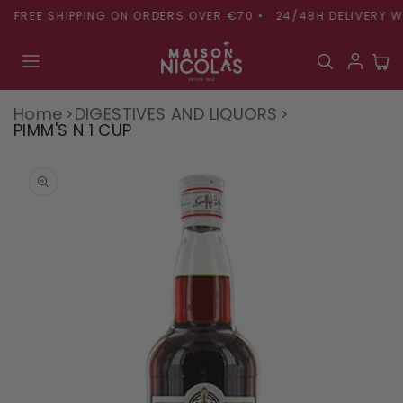
Skip to
FREE SHIPPING ON ORDERS OVER €70 •
24/48H DELIVERY WIT
content
Cart
Home
DIGESTIVES AND LIQUORS
PIMM'S N 1 CUP
Skip to
product
information