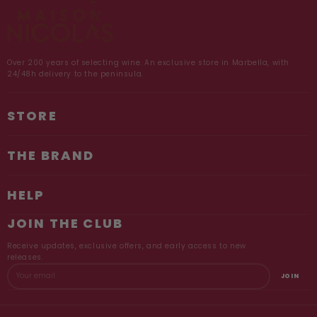
Over 200 years of selecting wine. An exclusive store in Marbella, with
24/48h delivery to the peninsula.
STORE
THE BRAND
HELP
JOIN THE CLUB
Receive updates, exclusive offers, and early access to new
E
releases.
JOIN