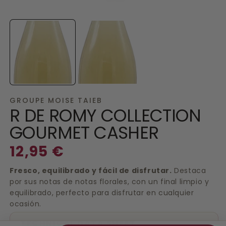
Open
O
media
m
1
2
in
in
modal
m
GROUPE MOISE TAIEB
R DE ROMY COLLECTION
GOURMET CASHER
Regular
12,95 €
price
Fresco, equilibrado y fácil de disfrutar.
Destaca
E
por sus notas de notas florales, con un final limpio y
equilibrado, perfecto para disfrutar en cualquier
ocasión.
TECHNICAL DATA SHEET