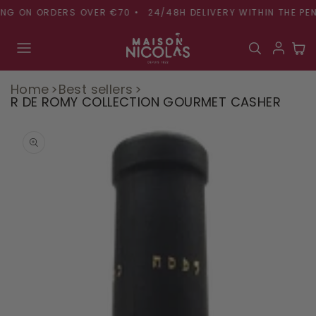
Skip to
G ON ORDERS OVER €70 •
24/48H DELIVERY WITHIN THE PENIN
content
Cart
Home
Best sellers
R DE ROMY COLLECTION GOURMET CASHER
Skip to
product
information