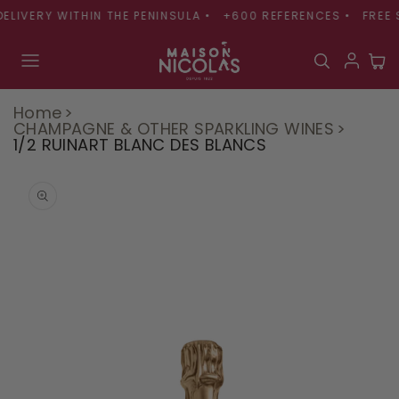
Skip to
LIVERY WITHIN THE PENINSULA •
+600 REFERENCES •
FREE S
content
Cart
Home
CHAMPAGNE & OTHER SPARKLING WINES
1/2 RUINART BLANC DES BLANCS
Skip to
product
information