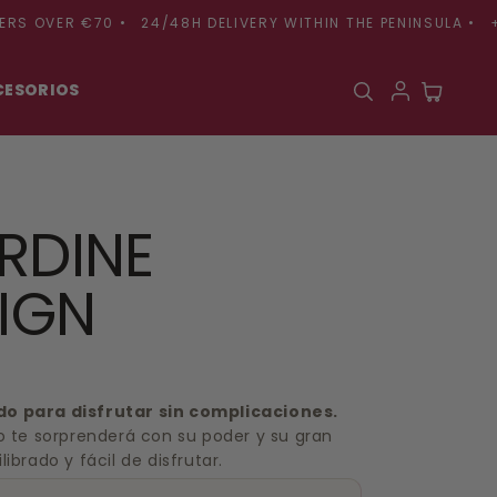
OVER €70 •
24/48H DELIVERY WITHIN THE PENINSULA •
+600 
CESORIOS
Cart
ARDINE
IGN
do para disfrutar sin complicaciones.
zo te sorprenderá con su poder y su gran
ibrado y fácil de disfrutar.