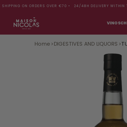
Skip to
PPING ON ORDERS OVER €70 •
24/48H DELIVERY WITHIN THE P
content
VINOS
CH
Home
DIGESTIVES AND LIQUORS
T
Skip to
product
information