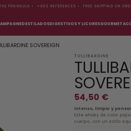
ENINSULA •
+600 REFERENCES •
FREE SHIPPING ON ORDERS 
AMPAGNE
DESTILADOS
DIGESTIVOS Y LICORES
GOURMET
AC
ULLIBARDINE SOVEREIGN
TULLIBARDINE
TULLIB
SOVERE
Regular
54,50 €
price
Intenso, limpio y pensa
Este whisky de color paji
cuerpo, con un estilo equil