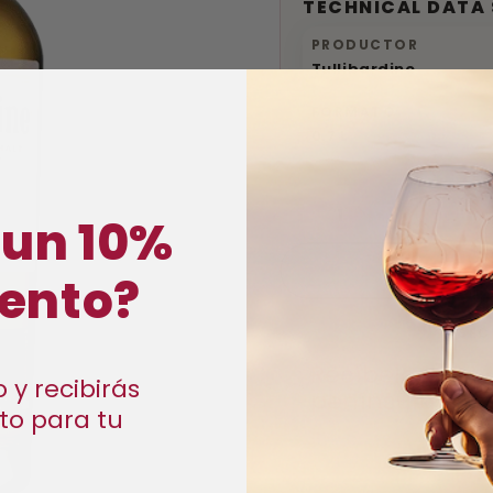
TECHNICAL DATA 
PRODUCTOR
Tullibardine
FORMATO
0.7 L
−
+
 un 10%
ento?
SEC
Recíbelo en 48
 y recibirás
península (apr
to para tu
Si pides en 21h:35m:07s →