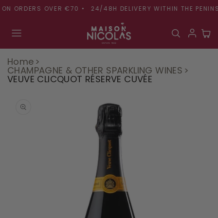
Skip to
ON ORDERS OVER €70 •
24/48H DELIVERY WITHIN THE PENINSU
content
Cart
Home
CHAMPAGNE & OTHER SPARKLING WINES
VEUVE CLICQUOT RÉSERVE CUVÉE
Skip to
product
information