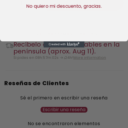
ADD TO CART
−
+
No quiero mi descuento, gracias.
SECURE PAYMENT
RETURN
Recíbelo en 48h laborables en la
península (aprox. Aug 11).
Si pides en 08h:57m:01s → ¡24h!
More information
Reseñas de Clientes
Sé el primero en escribir una reseña
Escribir una reseña
No se encontraron elementos