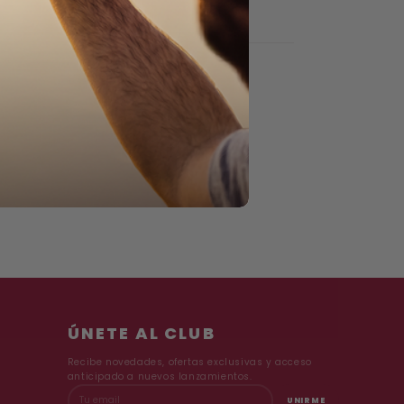
→ ¡24h!
Más información
ÚNETE AL CLUB
Recibe novedades, ofertas exclusivas y acceso
anticipado a nuevos lanzamientos.
UNIRME