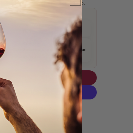
equilibrado y, con un final equilibrado.
GRADUACIÓN
15.0
REGIÓN
Boisson aromatisée a base
de vin
AÑADIR AL CARRITO
ás opciones de pago
 SEGURO
DEVOLUCION
h laborables en la
x. 10 ago.).