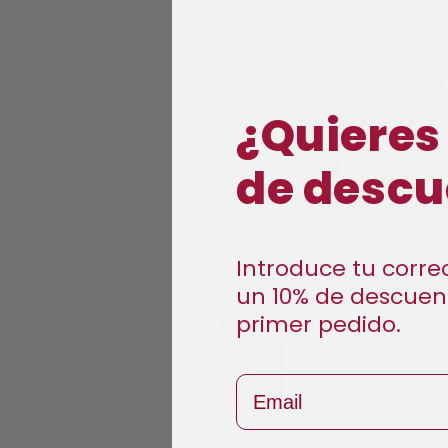
¿Quieres
de descu
Introduce tu correo
un 10% de descuen
Abrir
elemento
primer pedido.
multimedia
1
en
Email
una
ventana
modal
Abrir