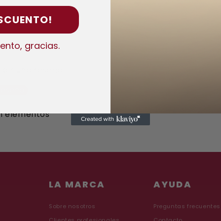
Si pides en 22h:52m:29s 
ESCUENTO!
ento, gracias.
ibir una reseña
 reseña
n elementos
LA MARCA
AYUDA
Sobre nosotros
Preguntas frecuentes
Clientes profesionales
Contacto