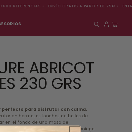
 REFERENCIAS •
ENVÍO GRATIS A PARTIR DE 75€ •
ENTREGA 
CESORIOS
Carrito
URE ABRICOT
S 230 GRS
y perfecto para disfrutar con calma.
utar en hermosas lonchas de bollos de
lar en el fondo de una masa de
 sus pasteles de frutas un toque veraniego