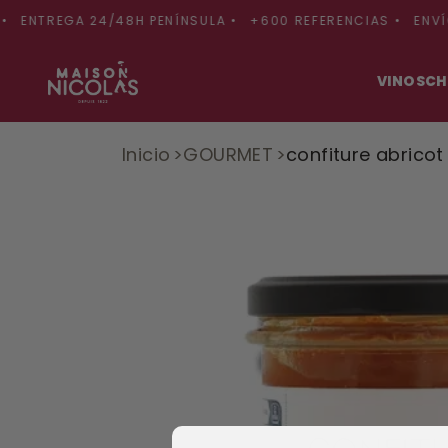
Ir
directamente
NTREGA 24/48H PENÍNSULA •
+600 REFERENCIAS •
ENVÍO GR
al contenido
VINOS
CH
Inicio
GOURMET
confiture abrico
Ir
directamente
a la
información
del producto