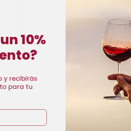
y gourmet., con un estilo 
FICHA TECNICA
PRODUCTOR
Comtesse du Barry
 un 10%
FORMATO
ento?
0.75 L
 y recibirás
−
+
to para tu
M
PAGO
Recíbelo en 48
península (apro