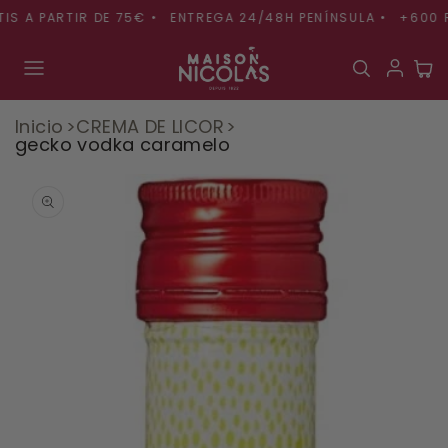
Ir
A PARTIR DE 75€ •
ENTREGA 24/48H PENÍNSULA •
+600 REFE
directamente
al contenido
Carr
Inicio
CREMA DE LICOR
gecko vodka caramelo
Ir
directamente
a la
información
del producto