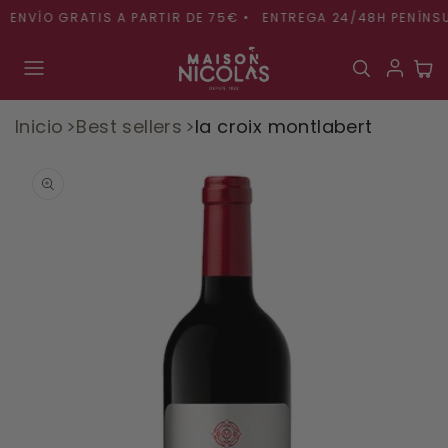
Ir
ENVÍO GRATIS A PARTIR DE 75€ •
ENTREGA 24/48H PENÍNSUL
directamente
al contenido
Carr
Inicio
Best sellers
la croix montlabert
Ir
directamente
a la
información
del producto