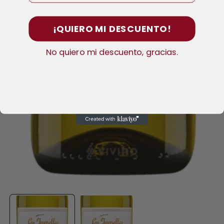
¡QUIERO MI DESCUENTO!
No quiero mi descuento, gracias.
Abrir
A
elemento
e
multimedia
m
1
2