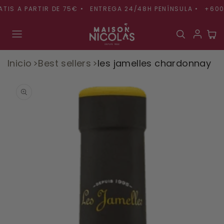
Ir
S A PARTIR DE 75€ •
ENTREGA 24/48H PENÍNSULA •
+600 R
directamente
al contenido
Carr
Inicio
Best sellers
les jamelles chardonnay
Ir
directamente
a la
información
del producto