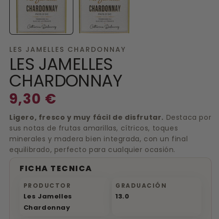
en
e
una
u
ventana
v
modal
m
LES JAMELLES CHARDONNAY
LES JAMELLES
CHARDONNAY
Precio
9,30 €
habitual
Ligero, fresco y muy fácil de disfrutar.
Destaca por
sus notas de frutas amarillas, cítricos, toques
minerales y madera bien integrada, con un final
equilibrado, perfecto para cualquier ocasión.
FICHA TECNICA
PRODUCTOR
GRADUACIÓN
Les Jamelles
13.0
Chardonnay